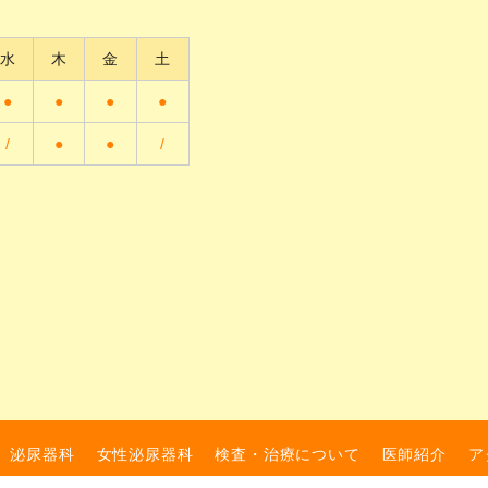
水
木
金
土
●
●
●
●
/
●
●
/
泌尿器科
女性泌尿器科
検査・治療について
医師紹介
ア